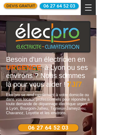
06 27 64 52 03
DEVIS GRATUIT
Besoin d'un électricien en
URGENCE
à Lyon ou ses
environs ? Nous sommes
7J/7
là pour vous aider !
Elec'pro se rend rapidement à votre domicile ou
dans vos locaux professionnels pour répondre à
toute demande de dépannage électrique urgent
à Lyon, Bourgoin-Jallieu, Tignieux-Jameyzieu,
Chavanoz, Loyette et les environs.
06 27 64 52 03